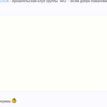
261636
- Архангельский клуб группы "AnJ" - Всем добро пожалова
лигрима