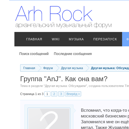
ГЛАВНАЯ
WIKI
МУЗЫКА
ПЕРЕЗАПУСК
Ф
Поиск сообщений
Последние сообщения
Главная
Форум
Другая музыка
Другая музыка: Обсужд
Группа "AnJ". Как она вам?
Тема в разделе "
Другая музыка: Обсуждаем
", создана пользователем
Ti
Страница 1 из 3
1
2
3
Вперёд >
Вспомнил, что когда-то
московский бизнесмен р
Запомнился мне он ещё 
метал. Также Журавлёв 