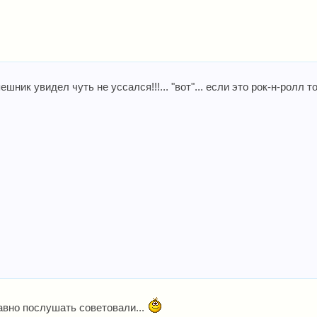
пешник увидел чуть не уссался!!!... "вот"... если это рок-н-ролл 
давно послушать советовали...