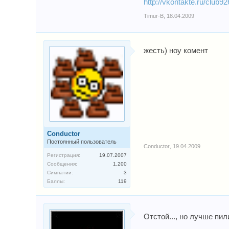
http://vkontakte.ru/club9
Timur-B
,
18.04.2009
жесть) ноу комент
Conductor
Постоянный пользователь
Conductor
,
19.04.2009
Регистрация:
19.07.2007
Сообщения:
1,200
Симпатии:
3
Баллы:
119
Отстой..., но лучше пи