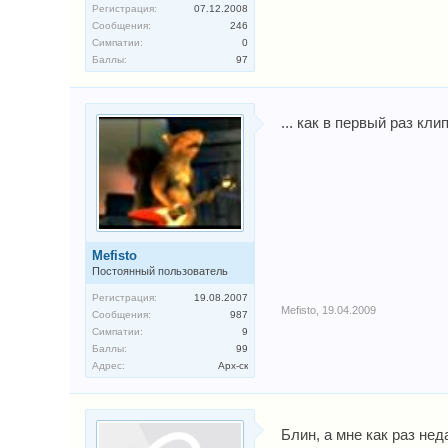
Регистрация:
07.12.2008
Сообщения:
246
Симпатии:
0
Баллы:
97
... как в первый раз кли
Mefisto
Постоянный пользователь
Регистрация:
19.08.2007
Mefisto
,
19.04.2009
Сообщения:
987
Симпатии:
9
Баллы:
99
Адрес:
Арх-ск
Блин, а мне как раз не