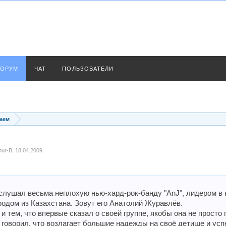
ОРУМ
ЧАТ
ПОЛЬЗОВАТЕЛИ
аем
mur-B
,
18.04.2009
.
 слушал весьма неплохую нью-хард-рок-банду "AnJ", лидером в 
одом из Казахстана. Зовут его Анатолий Журавлёв.
и тем, что впервые сказал о своей группе, якобы она не просто 
говорил, что возлагает большие надежды на своё детище и успе