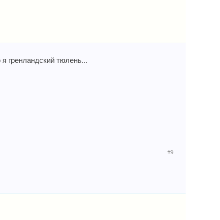
то я гренландский тюлень...
#9