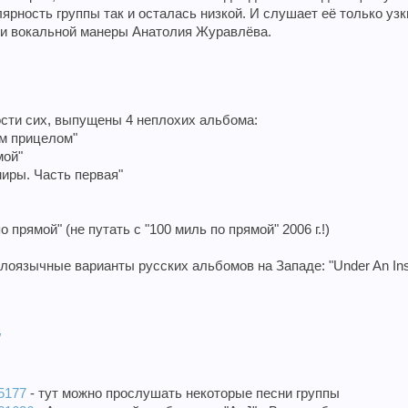
ярность группы так и осталась низкой. И слушает её только узк
ки вокальной манеры Анатолия Журавлёва.
ости сих, выпущены 4 неплохих альбома:
ым прицелом"
мой"
иры. Часть первая"
о прямой" (не путать с "100 миль по прямой" 2006 г.!)
лоязычные варианты русских альбомов на Западе: "Under An Instant 
/
55177
- тут можно прослушать некоторые песни группы