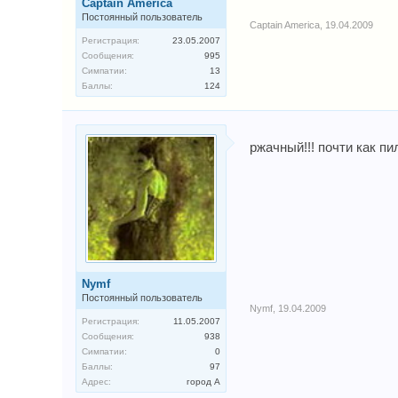
Captain America
Постоянный пользователь
Captain America
,
19.04.2009
Регистрация:
23.05.2007
Сообщения:
995
Симпатии:
13
Баллы:
124
ржачный!!! почти как пи
Nymf
Постоянный пользователь
Nymf
,
19.04.2009
Регистрация:
11.05.2007
Сообщения:
938
Симпатии:
0
Баллы:
97
Адрес:
город А