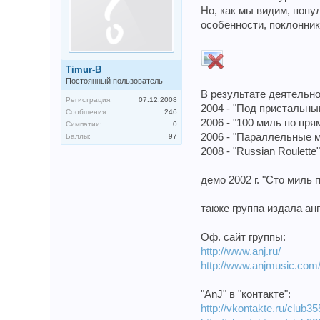
Но, как мы видим, попул
особенности, поклонни
Timur-B
Постоянный пользователь
В результате деятельн
Регистрация:
07.12.2008
2004 - "Под пристальн
Сообщения:
246
2006 - "100 миль по пря
Симпатии:
0
2006 - "Параллельные м
Баллы:
97
2008 - "Russian Roulette"
демо 2002 г. "Сто миль п
также группа издала анг
Оф. сайт группы:
http://www.anj.ru/
http://www.anjmusic.com
"AnJ" в "контакте":
http://vkontakte.ru/club3