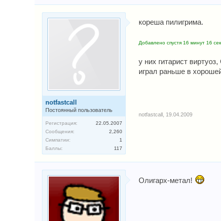
кореша пилигрима.
Добавлено спустя 16 минут 16 сек
у них гитарист виртуоз,
играл раньше в хорошей 
notfastcall
Постоянный пользователь
notfastcall
,
19.04.2009
Регистрация:
22.05.2007
Сообщения:
2,260
Симпатии:
1
Баллы:
117
Олигарх-метал!