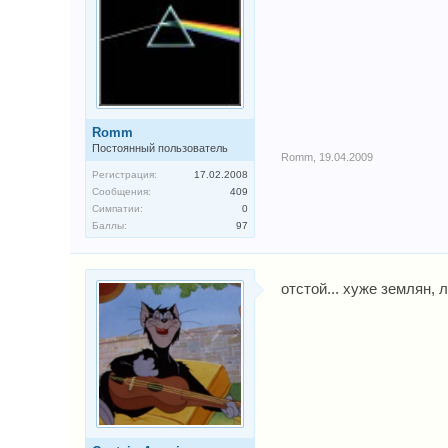
Romm
Постоянный пользователь
Romm
,
19.04.2009
Регистрация:
17.02.2008
Сообщения:
409
Симпатии:
0
Баллы:
97
отстой... хуже землян, 