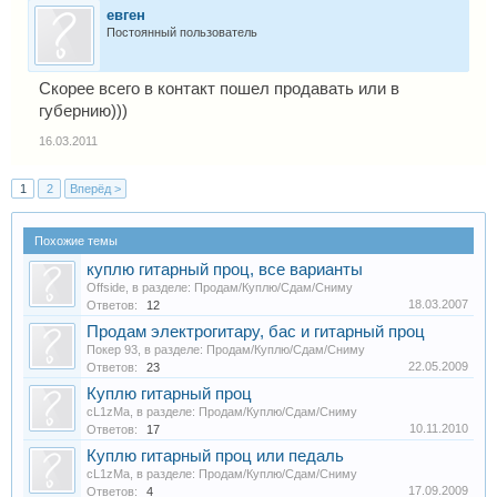
евген
Постоянный пользователь
Скорее всего в контакт пошел продавать или в
губернию)))
16.03.2011
1
2
Вперёд >
Похожие темы
куплю гитарный проц, все варианты
Offside
, в разделе:
Продам/Куплю/Сдам/Сниму
18.03.2007
Ответов:
12
Продам электрогитару, бас и гитарный проц
Покер 93
, в разделе:
Продам/Куплю/Сдам/Сниму
22.05.2009
Ответов:
23
Куплю гитарный проц
cL1zMa
, в разделе:
Продам/Куплю/Сдам/Сниму
10.11.2010
Ответов:
17
Куплю гитарный проц или педаль
cL1zMa
, в разделе:
Продам/Куплю/Сдам/Сниму
17.09.2009
Ответов:
4