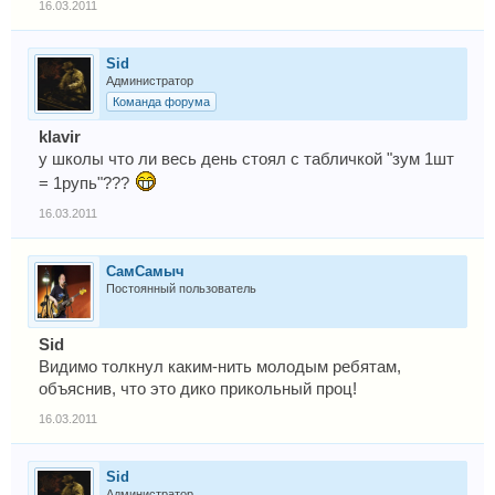
16.03.2011
Sid
Администратор
Команда форума
klavir
у школы что ли весь день стоял с табличкой "зум 1шт
= 1рупь"???
16.03.2011
СамСамыч
Постоянный пользователь
Sid
Видимо толкнул каким-нить молодым ребятам,
объяснив, что это дико прикольный проц!
16.03.2011
Sid
Администратор