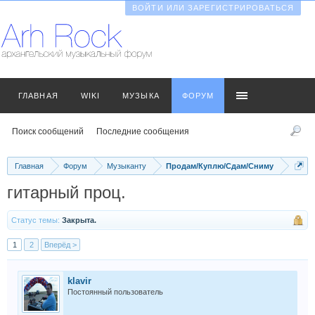
ВОЙТИ ИЛИ ЗАРЕГИСТРИРОВАТЬСЯ
ГЛАВНАЯ
WIKI
МУЗЫКА
ФОРУМ
Поиск сообщений
Последние сообщения
Главная
Форум
Музыканту
Продам/Куплю/Сдам/Сниму
гитарный проц.
Статус темы:
Закрыта.
1
2
Вперёд >
klavir
Постоянный пользователь