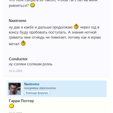
что тебе сыграть из такого, чтобы ты стал на меня
ровняться?
Nastromo
ну дак я какбе и дальше продолжаю
через год в
консу буду пробовать поступать. А знание нотной
грамоты мне отнюдь не помогает, потому как я играю
метал
Conductor
ну соляки солякам рознь
19.11.2009
Nastromo
mozgoebus obyknovenus
Команда форума
Гарри Поттер