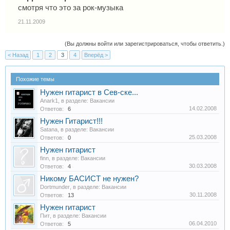
смотря что это за рок-музыка
21.11.2009
(Вы должны войти или зарегистрироваться, чтобы ответить.)
< Назад
1
2
3
4
Вперёд >
Похожие темы
Нужен гитарист в Сев-ске...
Anark1
, в разделе:
Вакансии
14.02.2008
Ответов:
6
Нужен Гитарист!!!
Satana
, в разделе:
Вакансии
25.03.2008
Ответов:
0
Нужен гитарист
finn
, в разделе:
Вакансии
30.03.2008
Ответов:
4
Никому БАСИСТ не нужен?
Dortmunder
, в разделе:
Вакансии
30.11.2008
Ответов:
13
Нужен гитарист
Пит
, в разделе:
Вакансии
06.04.2010
Ответов:
5