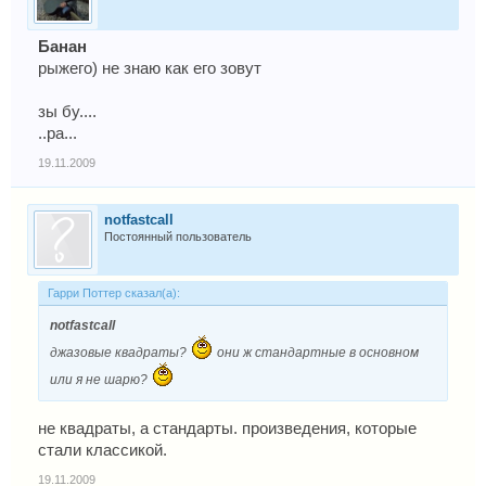
Банан
рыжего) не знаю как его зовут
зы бу....
..ра...
19.11.2009
notfastcall
Постоянный пользователь
Гарри Поттер сказал(а):
notfastcall
джазовые квадраты?
они ж стандартные в основном
или я не шарю?
не квадраты, а стандарты. произведения, которые
стали классикой.
19.11.2009