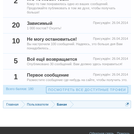
2
Кому-то там понравилось одно из ваших сообщений.
Продолжайте публиковать в том же духе, чтобы получать
больше!
20
Зависимый
Присуждён:
26.04.2014
1 000 постов? Охуеть!
10
Не могу остановиться!
Присуждён:
26.04.2014
Вы настрочили 100 сообщений. Надеюсь, это больше дня Вам
понадобилось...
5
Всё ещё возвращается
Присуждён:
26.04.2014
Опубликовано 30 сообщений. Вам должно здесь понравиться!
1
Первое сообщение
Присуждён:
26.04.2014
Разместите сообщение где-нибудь на сайте, чтобы получить это.
Всего баллов: 180
ПОСМОТРЕТЬ ВСЕ ДОСТУПНЫЕ ТРОФЕИ
Главная
Пользователи
Банан
Обратная связь
Помощь